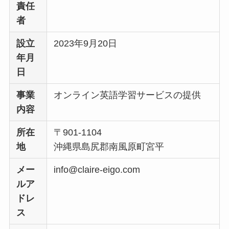
責任
者
設立
2023年9月20日
年月
日
事業
オンライン英語学習サービスの提供
内容
所在
〒901-1104
地
沖縄県島尻郡南風原町宮平
メー
info@claire-eigo.com
ルア
ドレ
ス